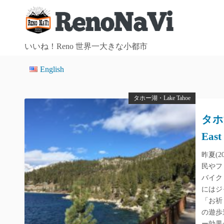
コ
ン
テ
ン
いいね！Reno 世界一大きな小都市
ツ
English
へ
ス
キ
タホー湖・Lake Tahoe
ッ
タホ
プ
East
昨夏(2
民やフ
バイク
にはジ
「お祈
の遊歩
ー効果