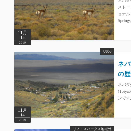
ネバダ
ストーク
ョナル・カ
Spring
11月
15
2019
US50
ネバ
の歴
ネバダ
(To
ンです
11月
14
2019
リノ・スパークス地域外