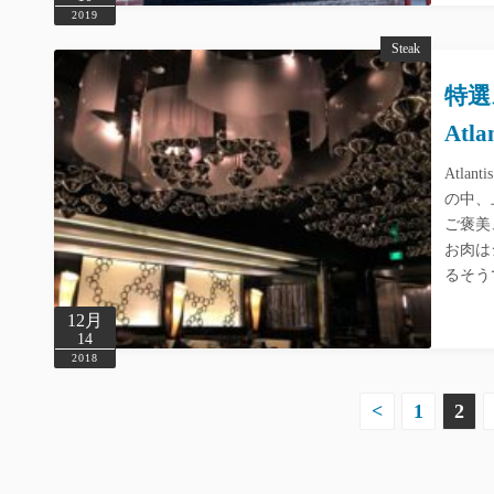
2019
Steak
特選
Atla
Atlan
の中、
ご褒美
お肉はシ
るそう
12月
14
2018
投
<
1
2
稿