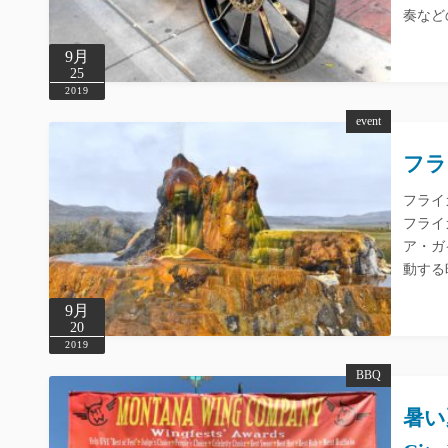
奏など
9月
25
2019
event
フラ
フライガ
フライ
ア・ガ
動する
9月
20
2019
BBQ
暑い夏