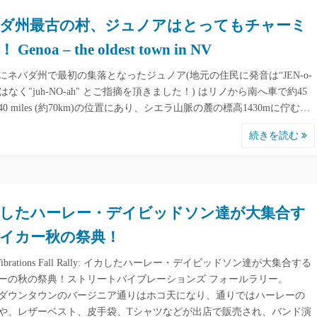
ダ州最古の村、ジュノアはとってもチャーミ
Genoa – the oldest town in NV
1年にネバダ州で最初の集落となったジュノア(地元の住民に発音は“JEN-o-
ではなく"juh-NO-ah" とご指摘を頂きました！) はリノから南へ車で約45
0 miles (約70km)の位置にあり、シエラ山脈の麓の標高1430mに佇む…
続きを読む
したハーレー・デイビッドソン達が大集合す
イカー秋の祭典！
et Vibrations Fall Rally: イカしたハーレー・デイビッドソン達が大集合する
ーの秋の祭典！ストリートバイブレーションズ フォールラリー。
ダウンタウンのバージニア通りはホコ天になり、通りではハーレーの
や、レザーベスト、皮手袋、Tシャツなどが出店で販売され、バンド演