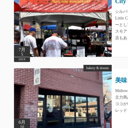
City
シルバ
Litt
ーとし
スモア
店もあ
7月
5
2019
bakery & donuts
美味
Midt
主力商
ココが
レッド
6月
10