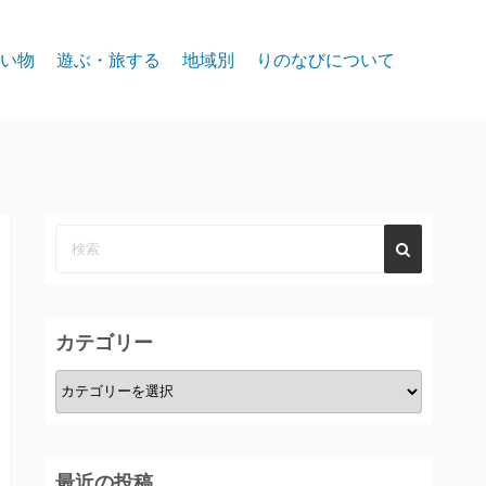
い物
遊ぶ・旅する
地域別
りのなびについて
event
スパークス
お問合せ
リノ北部
プライバシー
リノ中心部
リノ南部
タホー湖
カテゴリー
カ
テ
ゴ
リ
最近の投稿