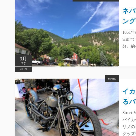
ネバ
ング！ 
185
wah"
分、約4
9月
27
2019
event
イカ
るバ
Stre
バイカ
リノの
グッズ