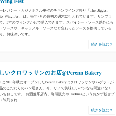
 Wing Fest
ーレガシー・カジノホテル主催のチキンウイング祭り「The Biggest
le City Wing Fest」は、毎年7月の最初の週末に行われています。サンプラ
て、3本のウィングが$5で購入できます。スパイシー・ソース以外にも
・ソースや、キャラメル・ソースなど変わったソースを提供している
り、興味深いです。
続きを読む
しいクロワッサンのお店@Perenn Bakery
ownに2018年秋にオープンしたPerenn Bakeryはクロワッサンやバゲットが
品のこだわりのパン屋さん。今、リノで美味しいパンなら間違いなく
いちおしです。 お洒落系店内。珈琲販売や Tartinesというおかず載せブ
（陳列され…
続きを読む