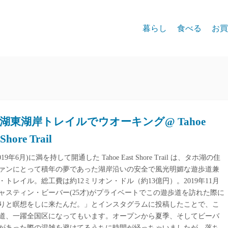
暮らし
食べる
お買
湖東湖岸トレイルでウオーキング@ Tahoe
 Shore Trail
019年6月)に満を持して開通した Tahoe East Shore Trail は、タホ湖の住
ァンにとって積年の夢であった湖岸沿いの安全で風光明媚な遊歩道兼
・トレイル。総工費は約12ミリオン・ドル（約13億円）。2019年11月
ャスティン・ビーバー(25才)がプライベートでこの遊歩道を訪れた際に
りと瞑想をしに来たんだ。」とインスタグラムに投稿したことで、こ
道、一躍全国区になってもいます。オープンから夏季、そしてビーバ
があった際の混雑を避けてるうちに時間が経っちゃいましたが、落ち