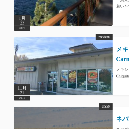
着いた
1月
23
2020
mexican
メキ
Carn
メキシ
Chiquit
11月
21
2019
US50
ネバ