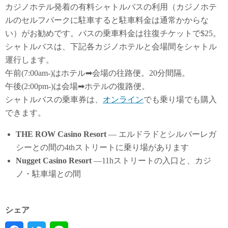
カジノホテル発着の有料シャトルバスの利用（カジノホテ
ルのセルフパークに駐車すると駐車料金は通常かからな
い）がお勧めです。バスの乗車料金は往復チケットで$25。
シャトルバスは、下記各カジノホテルと会場間をシャトル
運行します。
午前(7:00am-)はホテル➡会場の往路便。20分間隔。
午後(2:00pm-)は会場➡ホテルの復路便。
シャトルバスの乗車券は、
オンライン
でも乗り場でも購入
できます。
THE ROW Casino Resort
— エルドラドとシルバーレガ
シーとの間の4thストリートに乗り場があります
Nugget Casino Resort
—11hストリートの入口と、カジ
ノ・駐車場との間
シェア