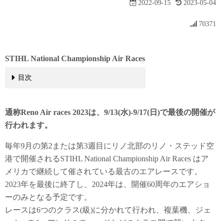
2022-09-15
2023-05-04
70371
STIHL National Championship Air Races
目次
STIHL National Championship Air Races
2022年の映像
STOL Drag
曲芸飛行
2019年の大会
過去の大会
駐車場とアクセスについて
通称Reno Air races 2023は、9/13(水)-9/17(日)で最後の開催が
行われます。
毎年9月の第2または第3週目にリノ北部のリノ・ステッド空
港で開催されるSTIHL National Championship
Air Races
はア
メリカで継続して催されている最古のエアレースです。
2023年を最後に終了し、2024年は、開催60周年のエアショ
ーのみとなる予定です。
レースは6つのクラス(級)に分かれて行われ、複葉機、ジェ