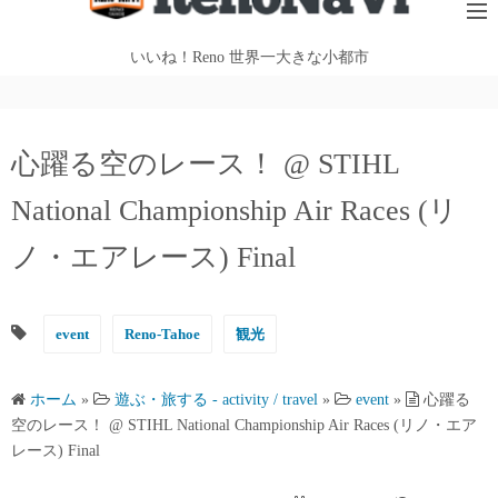
テ
ン
いいね！Reno 世界一大きな小都市
ツ
へ
ス
心躍る空のレース！ @ STIHL
キ
ッ
National Championship Air Races (リ
プ
ノ・エアレース) Final
event
Reno-Tahoe
観光
ホーム
»
遊ぶ・旅する - activity / travel
»
event
»
心躍る
空のレース！ @ STIHL National Championship Air Races (リノ・エア
レース) Final