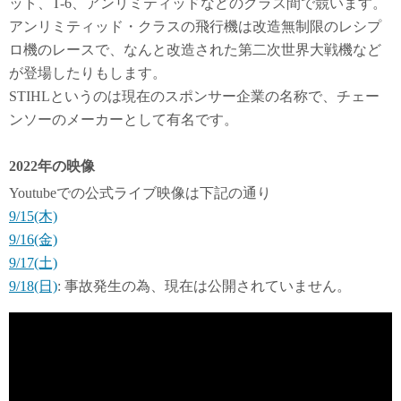
ット、T-6、アンリミティッドなどのクラス間で競います。
アンリミティッド・クラスの飛行機は改造無制限のレシプ
ロ機のレースで、なんと改造された第二次世界大戦機など
が登場したりもします。
STIHLというのは現在のスポンサー企業の名称で、チェー
ンソーのメーカーとして有名です。
2022年の映像
Youtubeでの公式ライブ映像は下記の通り
9/15(木)
9/16(金)
9/17(土)
9/18(日)
: 事故発生の為、現在は公開されていません。