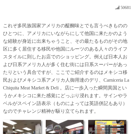
50681
これぞ多民族国家アメリカの醍醐味とでも言うべきものの
ひとつに、アメリカにいながらにして他国に来たかのよう
な経験が身近に出来ちゃうこと、その最たるものがその地
区に多く居住する移民や他国にルーツのある人々のライフ
スタイルに則したお店でのショッピング。例えば日本人お
よび日系アメリカ人が多く住む街には日系スーパーがあっ
たりという具合ですが、ここでご紹介するのはメキシコ移
民およびメキシコ系アメリカ人御用達のデリ、Carniceria La
Chiquita Meat Market & Deli 。店に一歩入った瞬間異国とい
うかメキシコに来た感覚にどっぷり浸れます。サインやラ
ベルがスペイン語表示（ものによっては英語併記もあり）
なのでチャレンジ精神が駆り立てられます。