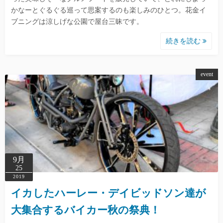
かなーとぐるぐる巡って思案するのも楽しみのひとつ。花金イ
ブニングは涼しげな公園で屋台三昧です。
続きを読む
event
9月
25
2019
イカしたハーレー・デイビッドソン達が
大集合するバイカー秋の祭典！