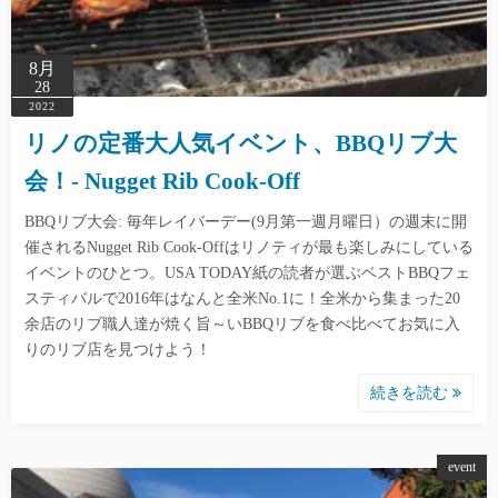
8月
28
2022
リノの定番大人気イベント、BBQリブ大
会！- Nugget Rib Cook-Off
BBQリブ大会: 毎年レイバーデー(9月第一週月曜日）の週末に開
催されるNugget Rib Cook-Offはリノティが最も楽しみにしている
イベントのひとつ。USA TODAY紙の読者が選ぶベストBBQフェ
スティバルで2016年はなんと全米No.1に！全米から集まった20
余店のリブ職人達が焼く旨～いBBQリブを食べ比べてお気に入
りのリブ店を見つけよう！
続きを読む
event