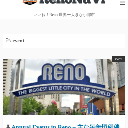
テ
ン
いいね！Reno 世界一大きな小都市
ツ
へ
ス
event
キ
ッ
プ
event
Annual Events in Reno – 主な毎年恒例催