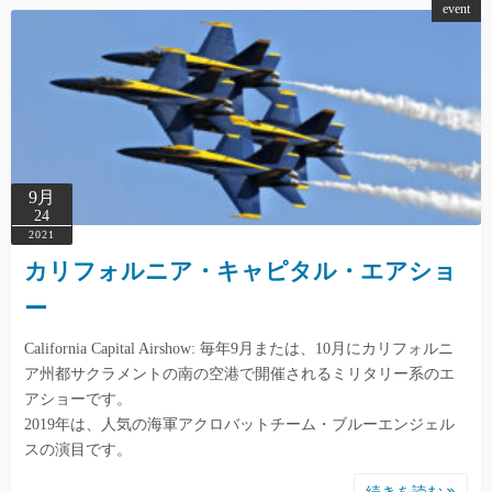
event
9月
24
2021
カリフォルニア・キャピタル・エアショ
ー
California Capital Airshow: 毎年9月または、10月にカリフォルニ
ア州都サクラメントの南の空港で開催されるミリタリー系のエ
アショーです。
2019年は、人気の海軍アクロバットチーム・ブルーエンジェル
スの演目です。