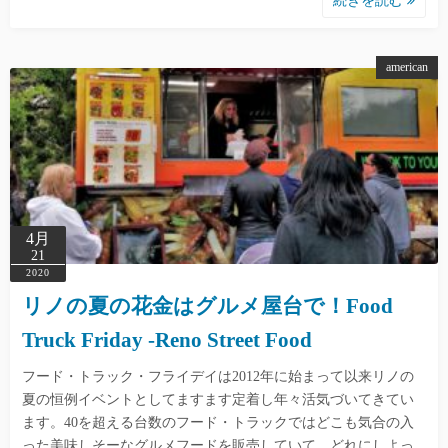
続きを読む
american
4月
21
2020
リノの夏の花金はグルメ屋台で！Food
Truck Friday -Reno Street Food
フード・トラック・フライデイは2012年に始まって以来リノの
夏の恒例イベントとしてますます定着し年々活気づいてきてい
ます。40を超える台数のフード・トラックではどこも気合の入
った美味しそーなグルメフードを販売していて、どれにしよっ