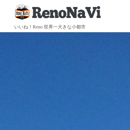
コ
ン
テ
ン
いいね！Reno 世界一大きな小都市
ツ
へ
ス
キ
ッ
プ