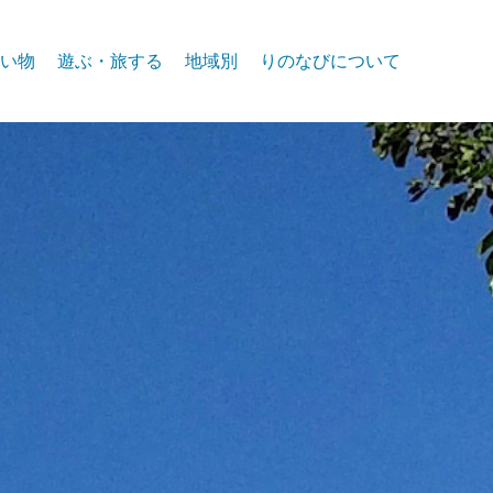
い物
遊ぶ・旅する
地域別
りのなびについて
event
スパークス
お問合せ
リノ北部
プライバシー
リノ中心部
リノ南部
タホー湖