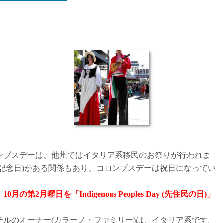
ンブスデーは、他州ではイタリア系移民のお祭りが行われま
立記念日)がある関係もあり、コロンブスデーは祝日になってい
2月曜日を「Indigenous Peoples Day (先住民の日)」
ルのオーナー(カラーノ・ファミリー)は、イタリア系です。