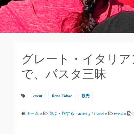
グレート・イタリア
で、パスタ三昧
event
Reno-Tahoe
観光
ホーム
»
遊ぶ・旅する - activity / travel
»
event
»