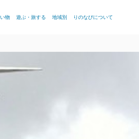
い物
遊ぶ・旅する
地域別
りのなびについて
event
スパークス
お問合せ
リノ北部
プライバシー
リノ中心部
リノ南部
タホー湖