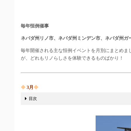
毎年恒例催事
ネバダ州リノ市、ネバダ州ミンデン市、ネバダ州ガ
毎年開催される主な恒例イベントを月別にまとめま
が、どれもリノらしさを体験できるものばかり！
◆
3
月
◆
目次
◆ 3月◆
◆ 4月◆
◆ 5月◆
◆ 6月◆
◆ 7月◆
American Century Celebrity Golf Championship
2024年は、7/9(水)～ 7/13(日)の開催予定
◆ 8月◆
◆ 9月◆
◆ 10月◆
◆ 11月 ◆
◆ 12月 ◆
◆ 年中行事 ◆