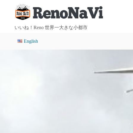
コ
ン
テ
ン
いいね！Reno 世界一大きな小都市
ツ
English
へ
ス
キ
ッ
プ